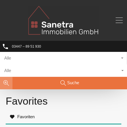
03447 – 89 51 930
Alle
Alle
Suche
Favorites
Favoriten