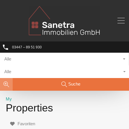
03447 – 89 51 930
Alle
Alle
Suche
My
Properties
Favoriten